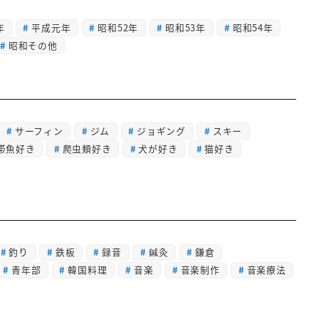
年
平成元年
昭和52年
昭和53年
昭和54年
昭和その他
サーフィン
ジム
ジョギング
スキー
帯魚好き
爬虫類好き
犬が好き
猫好き
釣り
鉄板
録音
鍼灸
鎌倉
青年部
韓国料理
音楽
音楽制作
音楽療法