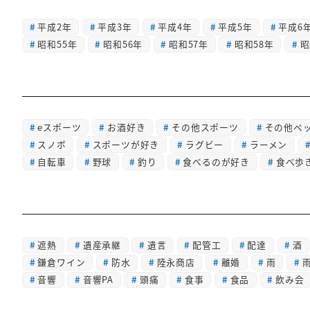
平成2年
平成3年
平成4年
平成5年
平成6
昭和55年
昭和56年
昭和57年
昭和58年
昭
eスポーツ
お酒好き
その他スポーツ
その他ペ
スノボ
スポーツが好き
ラグビー
ラーメン
自転車
野球
釣り
食べるのが好き
食べ歩
遮熱
遺産承継
遺言
配管工
配達
酒
鎌倉ワイン
防水
陸永商店
離婚
雨
音響
音響PA
頭痛
食事
食品
飲み会