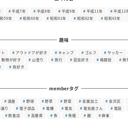
年
平成7年
平成8年
平成9年
平成11年
平成12
和59年
昭和60年
昭和61年
昭和62年
昭和63年
趣味
ット
アウトドアが好き
キャンプ
ゴルフ
サッカー
動物が好き
山登り
旅行
昆虫好き
格闘技
熱
き
鳥好き
memberタグ
酒屋
野球
野草
野菜
金属加工
金沢区
雨漏り
電子部品
電機
電気
電気屋さん
電設
飲食店
高層鳶
魚
魚睦
麺
麻雀