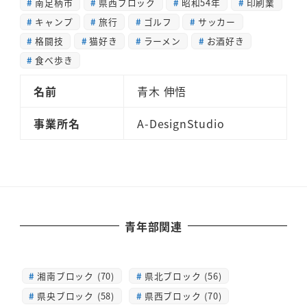
南足柄市
県西ブロック
昭和54年
印刷業
キャンプ
旅行
ゴルフ
サッカー
格闘技
猫好き
ラーメン
お酒好き
食べ歩き
名前
青木 伸悟
事業所名
A-DesignStudio
青年部関連
湘南ブロック (70)
県北ブロック (56)
県央ブロック (58)
県西ブロック (70)