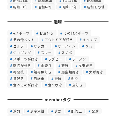
昭和57年
昭和58年
昭和59年
昭和60年
昭和61年
昭和62年
昭和63年
昭和その他
趣味
eスポーツ
お酒好き
その他スポーツ
その他ペット
アウトドアが好き
キャンプ
ゴルフ
サッカー
サーフィン
ジム
ジョギング
スキー
スノボ
スポーツが好き
ラグビー
ラーメン
動物が好き
山登り
旅行
昆虫好き
格闘技
熱帯魚好き
爬虫類好き
犬が好き
猫好き
自転車
野球
釣り
食べるのが好き
食べ歩き
鳥好き
memberタグ
遮熱
遺産承継
遺言
配管工
配達