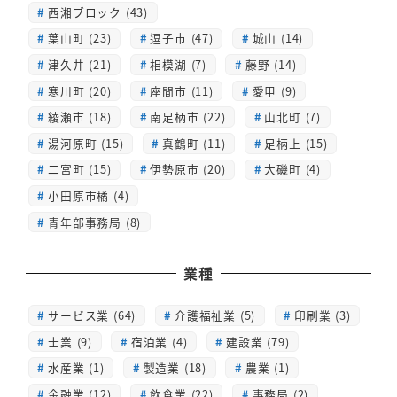
西湘ブロック (43)
葉山町 (23)
逗子市 (47)
城山 (14)
津久井 (21)
相模湖 (7)
藤野 (14)
寒川町 (20)
座間市 (11)
愛甲 (9)
綾瀬市 (18)
南足柄市 (22)
山北町 (7)
湯河原町 (15)
真鶴町 (11)
足柄上 (15)
二宮町 (15)
伊勢原市 (20)
大磯町 (4)
小田原市橘 (4)
青年部事務局 (8)
業種
サービス業 (64)
介護福祉業 (5)
印刷業 (3)
士業 (9)
宿泊業 (4)
建設業 (79)
水産業 (1)
製造業 (18)
農業 (1)
金融業 (12)
飲食業 (22)
事務局 (2)