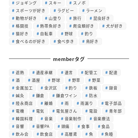
ジョギング
スキー
スノボ
スポーツが好き
ラグビー
ラーメン
動物が好き
山登り
旅行
昆虫好き
格闘技
熱帯魚好き
爬虫類好き
犬が好き
猫好き
自転車
野球
釣り
食べるのが好き
食べ歩き
鳥好き
memberタグ
遮熱
遺産承継
遺言
配管工
配達
酒
酒屋
野球
野草
野菜
金属加工
金沢区
釣り
鉄板
録音
鍼灸
鎌倉
鎌倉ワイン
防水
陸永商店
離婚
雨
雨漏り
電子部品
電機
電気
電気屋さん
電設
青年部
韓国料理
音楽
音楽制作
音楽療法
音響
音響PA
頭痛
食事
食品
飲み会
飲食店
高層鳶
魚
魚睦