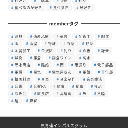
猫好き
自転車
野球
釣り
食べるのが好き
食べ歩き
鳥好き
memberタグ
遮熱
遺産承継
遺言
配管工
配達
酒
酒屋
野球
野草
野菜
金属加工
金沢区
釣り
鉄板
録音
鍼灸
鎌倉
鎌倉ワイン
防水
陸永商店
離婚
雨
雨漏り
電子部品
電機
電気
電気屋さん
電設
青年部
韓国料理
音楽
音楽制作
音楽療法
音響
音響PA
頭痛
食事
食品
飲み会
飲食店
高層鳶
魚
魚睦
麺
麻雀
県青連インパルスグラム