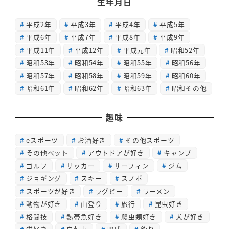
生年月日
平成2年
平成3年
平成4年
平成5年
平成6年
平成7年
平成8年
平成9年
平成11年
平成12年
平成元年
昭和52年
昭和53年
昭和54年
昭和55年
昭和56年
昭和57年
昭和58年
昭和59年
昭和60年
昭和61年
昭和62年
昭和63年
昭和その他
趣味
eスポーツ
お酒好き
その他スポーツ
その他ペット
アウトドアが好き
キャンプ
ゴルフ
サッカー
サーフィン
ジム
ジョギング
スキー
スノボ
スポーツが好き
ラグビー
ラーメン
動物が好き
山登り
旅行
昆虫好き
格闘技
熱帯魚好き
爬虫類好き
犬が好き