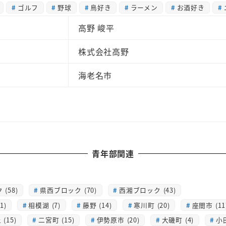
ゴルフ
野球
鳥好き
ラーメン
お酒好き
高野 峻平
株式会社高野
海老名市
青年部関連
(58)
県西ブロック (70)
西湘ブロック (43)
1)
相模湖 (7)
藤野 (14)
寒川町 (20)
座間市 (11
(15)
二宮町 (15)
伊勢原市 (20)
大磯町 (4)
小