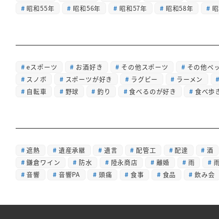
昭和55年
昭和56年
昭和57年
昭和58年
昭
eスポーツ
お酒好き
その他スポーツ
その他ペ
スノボ
スポーツが好き
ラグビー
ラーメン
自転車
野球
釣り
食べるのが好き
食べ歩
遮熱
遺産承継
遺言
配管工
配達
酒
鎌倉ワイン
防水
陸永商店
離婚
雨
音響
音響PA
頭痛
食事
食品
飲み会