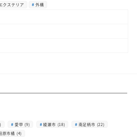
エクステリア
外構
)
愛甲 (9)
綾瀬市 (18)
南足柄市 (22)
田原市橘 (4)