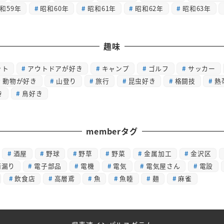
和59年
昭和60年
昭和61年
昭和62年
昭和63年
趣味
ット
アウトドアが好き
キャンプ
ゴルフ
サッカー
動物が好き
山登り
旅行
昆虫好き
格闘技
熱
き
鳥好き
memberタグ
酒屋
野球
野草
野菜
金属加工
金沢区
雨漏り
電子部品
電機
電気
電気屋さん
電設
飲食店
高層鳶
魚
魚睦
麺
麻雀