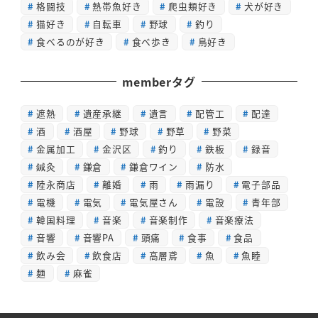
格闘技
熱帯魚好き
爬虫類好き
犬が好き
猫好き
自転車
野球
釣り
食べるのが好き
食べ歩き
鳥好き
memberタグ
遮熱
遺産承継
遺言
配管工
配達
酒
酒屋
野球
野草
野菜
金属加工
金沢区
釣り
鉄板
録音
鍼灸
鎌倉
鎌倉ワイン
防水
陸永商店
離婚
雨
雨漏り
電子部品
電機
電気
電気屋さん
電設
青年部
韓国料理
音楽
音楽制作
音楽療法
音響
音響PA
頭痛
食事
食品
飲み会
飲食店
高層鳶
魚
魚睦
麺
麻雀