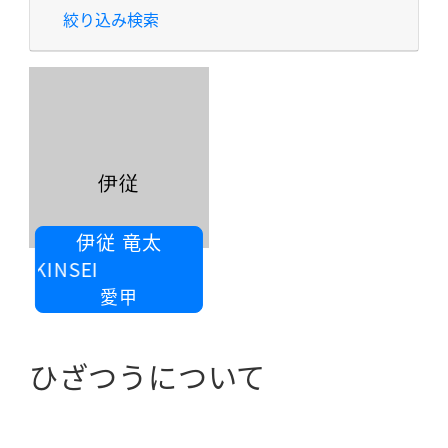
絞り込み検索
伊従
伊従 竜太
KINSEI
愛甲
ひざつうについて