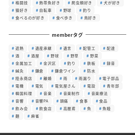
格闘技
熱帯魚好き
爬虫類好き
犬が好き
猫好き
自転車
野球
釣り
食べるのが好き
食べ歩き
鳥好き
memberタグ
遮熱
遺産承継
遺言
配管工
配達
酒
酒屋
野球
野草
野菜
金属加工
金沢区
釣り
鉄板
録音
鍼灸
鎌倉
鎌倉ワイン
防水
陸永商店
離婚
雨
雨漏り
電子部品
電機
電気
電気屋さん
電設
青年部
韓国料理
音楽
音楽制作
音楽療法
音響
音響PA
頭痛
食事
食品
飲み会
飲食店
高層鳶
魚
魚睦
麺
麻雀