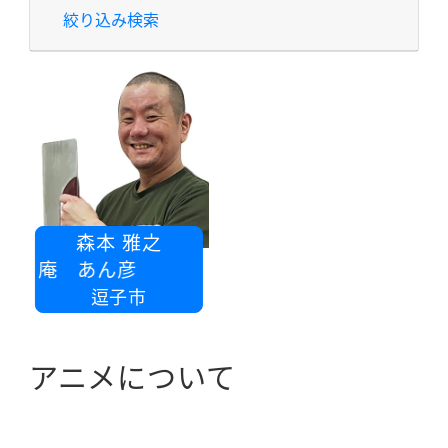
絞り込み検索
森本 雅之
清水庵 あん彦
逗子市
アニメについて