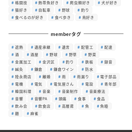
格闘技
熱帯魚好き
爬虫類好き
犬が好き
猫好き
自転車
野球
釣り
食べるのが好き
食べ歩き
鳥好き
memberタグ
遮熱
遺産承継
遺言
配管工
配達
酒
酒屋
野球
野草
野菜
金属加工
金沢区
釣り
鉄板
録音
鍼灸
鎌倉
鎌倉ワイン
防水
陸永商店
離婚
雨
雨漏り
電子部品
電機
電気
電気屋さん
電設
青年部
韓国料理
音楽
音楽制作
音楽療法
音響
音響PA
頭痛
食事
食品
飲み会
飲食店
高層鳶
魚
魚睦
麺
麻雀