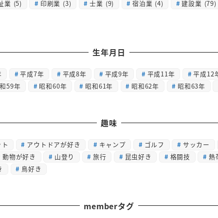
祉業
(5)
印刷業
(3)
士業
(9)
宿泊業
(4)
建設業
(79)
生年月日
年
平成7年
平成8年
平成9年
平成11年
平成12
和59年
昭和60年
昭和61年
昭和62年
昭和63年
趣味
ット
アウトドアが好き
キャンプ
ゴルフ
サッカー
動物が好き
山登り
旅行
昆虫好き
格闘技
熱
き
鳥好き
memberタグ