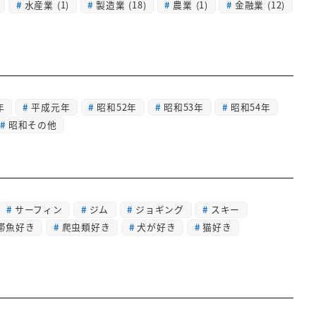
水産業
(1)
製造業
(18)
農業
(1)
金融業
(12)
年
平成元年
昭和52年
昭和53年
昭和54年
昭和その他
サーフィン
ジム
ジョギング
スキー
帯魚好き
爬虫類好き
犬が好き
猫好き