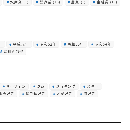
水産業
(1)
製造業
(18)
農業
(1)
金融業
(12)
年
平成元年
昭和52年
昭和53年
昭和54年
昭和その他
サーフィン
ジム
ジョギング
スキー
帯魚好き
爬虫類好き
犬が好き
猫好き