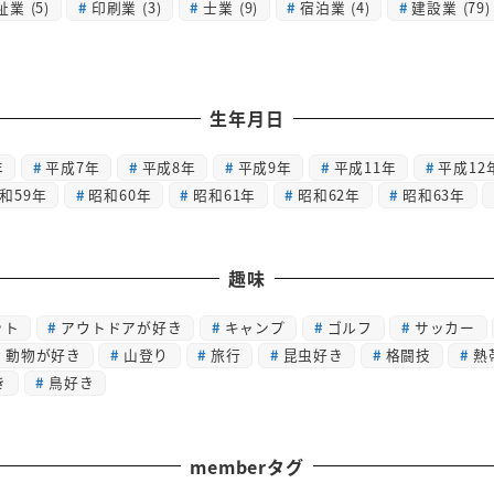
祉業
(5)
印刷業
(3)
士業
(9)
宿泊業
(4)
建設業
(79)
生年月日
年
平成7年
平成8年
平成9年
平成11年
平成12
和59年
昭和60年
昭和61年
昭和62年
昭和63年
趣味
ット
アウトドアが好き
キャンプ
ゴルフ
サッカー
動物が好き
山登り
旅行
昆虫好き
格闘技
熱
き
鳥好き
memberタグ