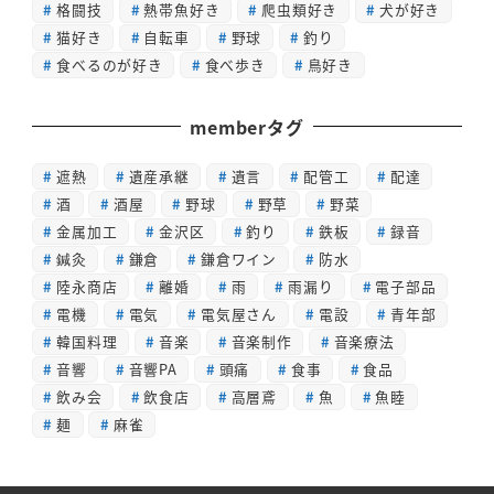
格闘技
熱帯魚好き
爬虫類好き
犬が好き
猫好き
自転車
野球
釣り
食べるのが好き
食べ歩き
鳥好き
memberタグ
遮熱
遺産承継
遺言
配管工
配達
酒
酒屋
野球
野草
野菜
金属加工
金沢区
釣り
鉄板
録音
鍼灸
鎌倉
鎌倉ワイン
防水
陸永商店
離婚
雨
雨漏り
電子部品
電機
電気
電気屋さん
電設
青年部
韓国料理
音楽
音楽制作
音楽療法
音響
音響PA
頭痛
食事
食品
飲み会
飲食店
高層鳶
魚
魚睦
麺
麻雀