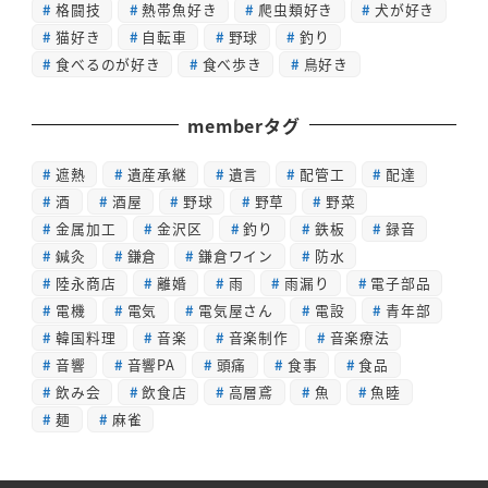
格闘技
熱帯魚好き
爬虫類好き
犬が好き
猫好き
自転車
野球
釣り
食べるのが好き
食べ歩き
鳥好き
memberタグ
遮熱
遺産承継
遺言
配管工
配達
酒
酒屋
野球
野草
野菜
金属加工
金沢区
釣り
鉄板
録音
鍼灸
鎌倉
鎌倉ワイン
防水
陸永商店
離婚
雨
雨漏り
電子部品
電機
電気
電気屋さん
電設
青年部
韓国料理
音楽
音楽制作
音楽療法
音響
音響PA
頭痛
食事
食品
飲み会
飲食店
高層鳶
魚
魚睦
麺
麻雀