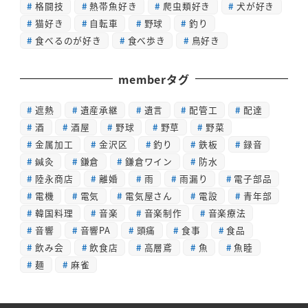
格闘技
熱帯魚好き
爬虫類好き
犬が好き
猫好き
自転車
野球
釣り
食べるのが好き
食べ歩き
鳥好き
memberタグ
遮熱
遺産承継
遺言
配管工
配達
酒
酒屋
野球
野草
野菜
金属加工
金沢区
釣り
鉄板
録音
鍼灸
鎌倉
鎌倉ワイン
防水
陸永商店
離婚
雨
雨漏り
電子部品
電機
電気
電気屋さん
電設
青年部
韓国料理
音楽
音楽制作
音楽療法
音響
音響PA
頭痛
食事
食品
飲み会
飲食店
高層鳶
魚
魚睦
麺
麻雀