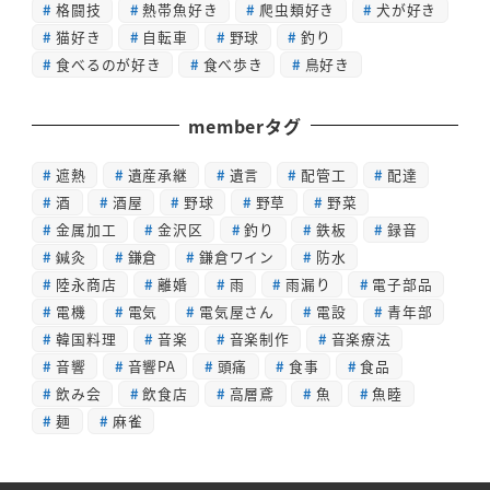
格闘技
熱帯魚好き
爬虫類好き
犬が好き
猫好き
自転車
野球
釣り
食べるのが好き
食べ歩き
鳥好き
memberタグ
遮熱
遺産承継
遺言
配管工
配達
酒
酒屋
野球
野草
野菜
金属加工
金沢区
釣り
鉄板
録音
鍼灸
鎌倉
鎌倉ワイン
防水
陸永商店
離婚
雨
雨漏り
電子部品
電機
電気
電気屋さん
電設
青年部
韓国料理
音楽
音楽制作
音楽療法
音響
音響PA
頭痛
食事
食品
飲み会
飲食店
高層鳶
魚
魚睦
麺
麻雀