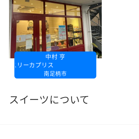
中村 亨
ィスリーカプリス
南足柄市
スイーツについて