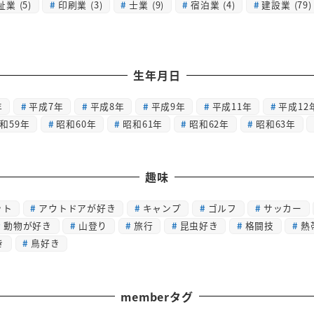
祉業
(5)
印刷業
(3)
士業
(9)
宿泊業
(4)
建設業
(79)
生年月日
年
平成7年
平成8年
平成9年
平成11年
平成12
和59年
昭和60年
昭和61年
昭和62年
昭和63年
趣味
ット
アウトドアが好き
キャンプ
ゴルフ
サッカー
動物が好き
山登り
旅行
昆虫好き
格闘技
熱
き
鳥好き
memberタグ