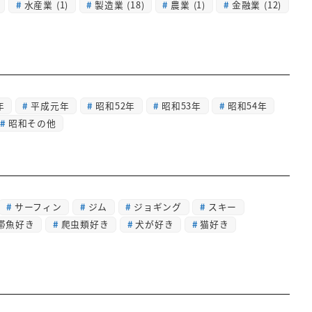
水産業
(1)
製造業
(18)
農業
(1)
金融業
(12)
年
平成元年
昭和52年
昭和53年
昭和54年
昭和その他
サーフィン
ジム
ジョギング
スキー
帯魚好き
爬虫類好き
犬が好き
猫好き