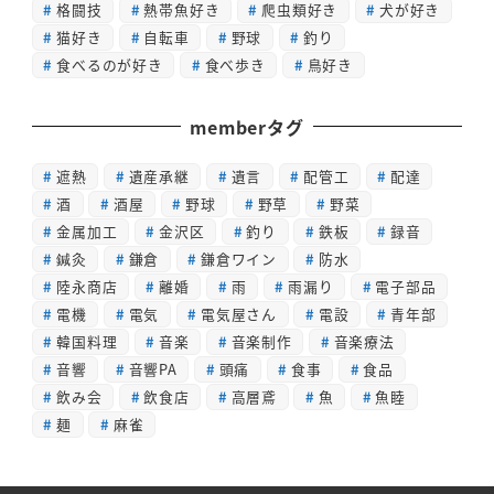
格闘技
熱帯魚好き
爬虫類好き
犬が好き
猫好き
自転車
野球
釣り
食べるのが好き
食べ歩き
鳥好き
memberタグ
遮熱
遺産承継
遺言
配管工
配達
酒
酒屋
野球
野草
野菜
金属加工
金沢区
釣り
鉄板
録音
鍼灸
鎌倉
鎌倉ワイン
防水
陸永商店
離婚
雨
雨漏り
電子部品
電機
電気
電気屋さん
電設
青年部
韓国料理
音楽
音楽制作
音楽療法
音響
音響PA
頭痛
食事
食品
飲み会
飲食店
高層鳶
魚
魚睦
麺
麻雀