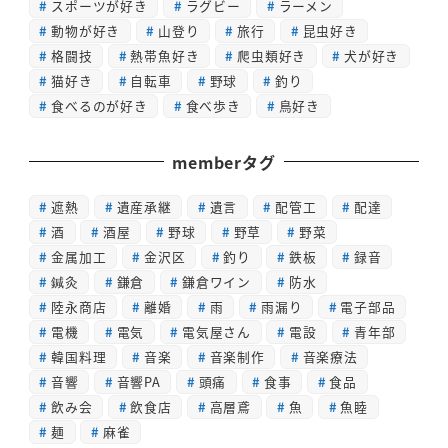
スポーツが好き
ラグビー
ラーメン
動物が好き
山登り
旅行
昆虫好き
格闘技
熱帯魚好き
爬虫類好き
犬が好き
猫好き
自転車
野球
釣り
食べるのが好き
食べ歩き
鳥好き
memberタグ
遮熱
遺産承継
遺言
配管工
配達
酒
酒屋
野球
野草
野菜
金属加工
金沢区
釣り
鉄板
録音
鍼灸
鎌倉
鎌倉ワイン
防水
陸永商店
離婚
雨
雨漏り
電子部品
電機
電気
電気屋さん
電設
青年部
韓国料理
音楽
音楽制作
音楽療法
音響
音響PA
頭痛
食事
食品
飲み会
飲食店
高層鳶
魚
魚睦
麺
麻雀