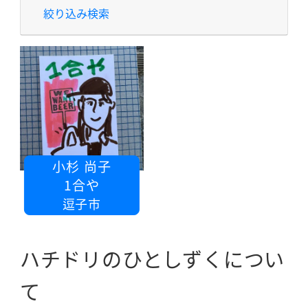
絞り込み検索
小杉 尚子
1合や
逗子市
ハチドリのひとしずくについ
て