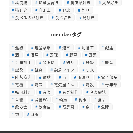
格闘技
熱帯魚好き
爬虫類好き
犬が好き
猫好き
自転車
野球
釣り
食べるのが好き
食べ歩き
鳥好き
memberタグ
遮熱
遺産承継
遺言
配管工
配達
酒
酒屋
野球
野草
野菜
金属加工
金沢区
釣り
鉄板
録音
鍼灸
鎌倉
鎌倉ワイン
防水
陸永商店
離婚
雨
雨漏り
電子部品
電機
電気
電気屋さん
電設
青年部
韓国料理
音楽
音楽制作
音楽療法
音響
音響PA
頭痛
食事
食品
飲み会
飲食店
高層鳶
魚
魚睦
麺
麻雀