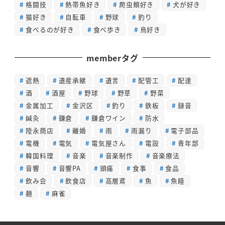
格闘技
熱帯魚好き
爬虫類好き
犬が好き
猫好き
自転車
野球
釣り
食べるのが好き
食べ歩き
鳥好き
memberタグ
遮熱
遺産承継
遺言
配管工
配達
酒
酒屋
野球
野草
野菜
金属加工
金沢区
釣り
鉄板
録音
鍼灸
鎌倉
鎌倉ワイン
防水
陸永商店
離婚
雨
雨漏り
電子部品
電機
電気
電気屋さん
電設
青年部
韓国料理
音楽
音楽制作
音楽療法
音響
音響PA
頭痛
食事
食品
飲み会
飲食店
高層鳶
魚
魚睦
麺
麻雀