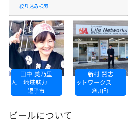
絞り込み検索
田中 美乃里
新村 賢志
動法人 地域魅力
株式会社ライフネットワークス
逗子市
寒川町
ビールについて