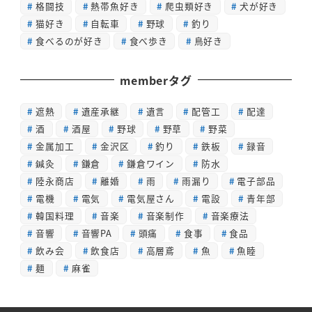
格闘技
熱帯魚好き
爬虫類好き
犬が好き
猫好き
自転車
野球
釣り
食べるのが好き
食べ歩き
鳥好き
memberタグ
遮熱
遺産承継
遺言
配管工
配達
酒
酒屋
野球
野草
野菜
金属加工
金沢区
釣り
鉄板
録音
鍼灸
鎌倉
鎌倉ワイン
防水
陸永商店
離婚
雨
雨漏り
電子部品
電機
電気
電気屋さん
電設
青年部
韓国料理
音楽
音楽制作
音楽療法
音響
音響PA
頭痛
食事
食品
飲み会
飲食店
高層鳶
魚
魚睦
麺
麻雀