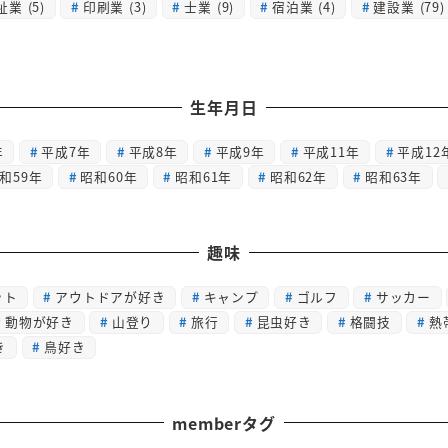
祉業
(5)
印刷業
(3)
士業
(9)
宿泊業
(4)
建設業
(79)
生年月日
年
平成7年
平成8年
平成9年
平成11年
平成12
和59年
昭和60年
昭和61年
昭和62年
昭和63年
趣味
ット
アウトドアが好き
キャンプ
ゴルフ
サッカー
動物が好き
山登り
旅行
昆虫好き
格闘技
熱
き
鳥好き
memberタグ