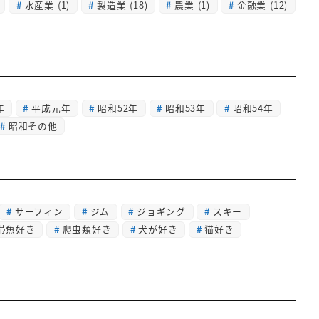
水産業
(1)
製造業
(18)
農業
(1)
金融業
(12)
年
平成元年
昭和52年
昭和53年
昭和54年
昭和その他
サーフィン
ジム
ジョギング
スキー
帯魚好き
爬虫類好き
犬が好き
猫好き