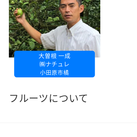
大曽根 一成
㈱ナチュレ
小田原市橘
フルーツについて