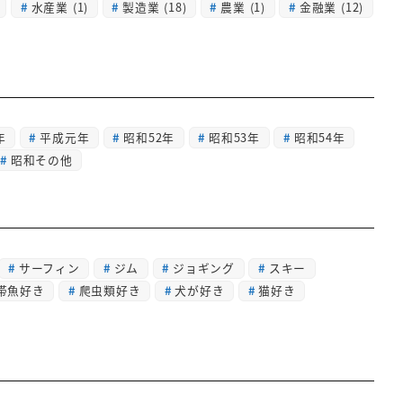
水産業
(1)
製造業
(18)
農業
(1)
金融業
(12)
年
平成元年
昭和52年
昭和53年
昭和54年
昭和その他
サーフィン
ジム
ジョギング
スキー
帯魚好き
爬虫類好き
犬が好き
猫好き