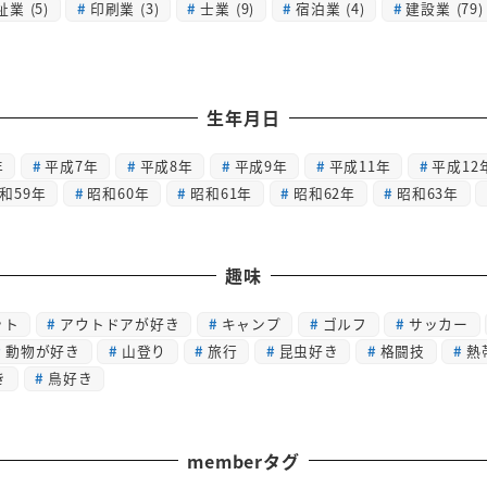
祉業
(5)
印刷業
(3)
士業
(9)
宿泊業
(4)
建設業
(79)
生年月日
年
平成7年
平成8年
平成9年
平成11年
平成12
和59年
昭和60年
昭和61年
昭和62年
昭和63年
趣味
ット
アウトドアが好き
キャンプ
ゴルフ
サッカー
動物が好き
山登り
旅行
昆虫好き
格闘技
熱
き
鳥好き
memberタグ