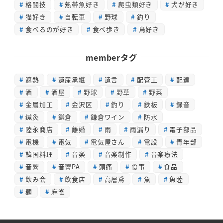
格闘技
熱帯魚好き
爬虫類好き
犬が好き
猫好き
自転車
野球
釣り
食べるのが好き
食べ歩き
鳥好き
memberタグ
遮熱
遺産承継
遺言
配管工
配達
酒
酒屋
野球
野草
野菜
金属加工
金沢区
釣り
鉄板
録音
鍼灸
鎌倉
鎌倉ワイン
防水
陸永商店
離婚
雨
雨漏り
電子部品
電機
電気
電気屋さん
電設
青年部
韓国料理
音楽
音楽制作
音楽療法
音響
音響PA
頭痛
食事
食品
飲み会
飲食店
高層鳶
魚
魚睦
麺
麻雀