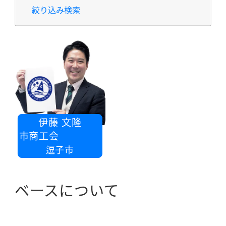
絞り込み検索
伊藤 文隆
逗子市商工会
逗子市
ベースについて