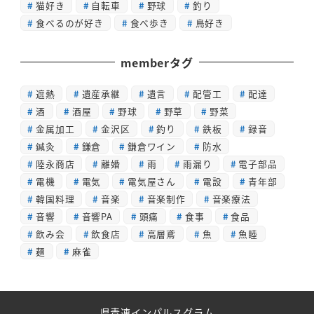
猫好き
自転車
野球
釣り
食べるのが好き
食べ歩き
鳥好き
memberタグ
遮熱
遺産承継
遺言
配管工
配達
酒
酒屋
野球
野草
野菜
金属加工
金沢区
釣り
鉄板
録音
鍼灸
鎌倉
鎌倉ワイン
防水
陸永商店
離婚
雨
雨漏り
電子部品
電機
電気
電気屋さん
電設
青年部
韓国料理
音楽
音楽制作
音楽療法
音響
音響PA
頭痛
食事
食品
飲み会
飲食店
高層鳶
魚
魚睦
麺
麻雀
県青連インパルスグラム