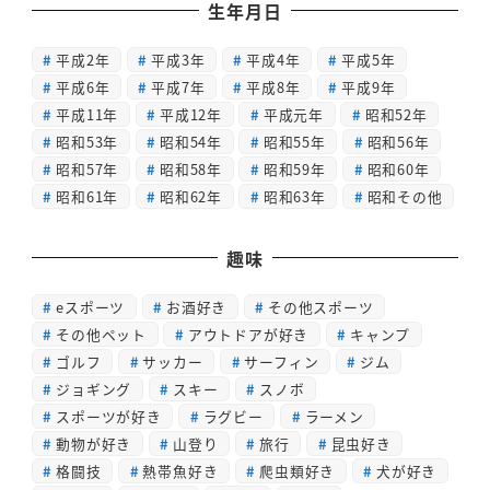
生年月日
平成2年
平成3年
平成4年
平成5年
平成6年
平成7年
平成8年
平成9年
平成11年
平成12年
平成元年
昭和52年
昭和53年
昭和54年
昭和55年
昭和56年
昭和57年
昭和58年
昭和59年
昭和60年
昭和61年
昭和62年
昭和63年
昭和その他
趣味
eスポーツ
お酒好き
その他スポーツ
その他ペット
アウトドアが好き
キャンプ
ゴルフ
サッカー
サーフィン
ジム
ジョギング
スキー
スノボ
スポーツが好き
ラグビー
ラーメン
動物が好き
山登り
旅行
昆虫好き
格闘技
熱帯魚好き
爬虫類好き
犬が好き