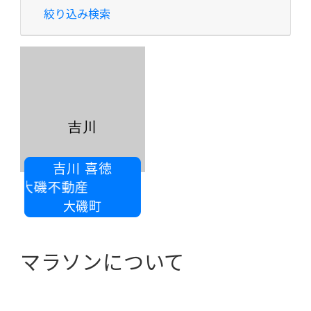
絞り込み検索
吉川
吉川 喜徳
社大磯不動産
大磯町
マラソンについて