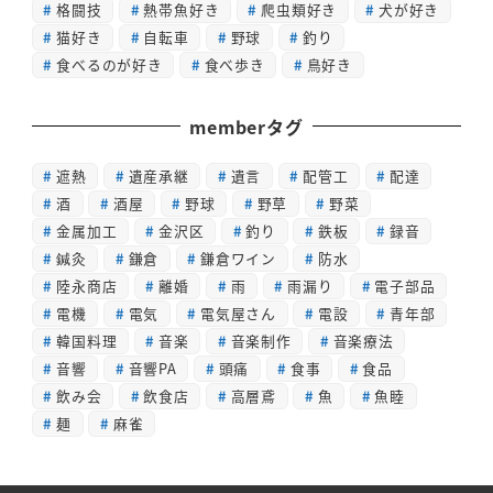
格闘技
熱帯魚好き
爬虫類好き
犬が好き
猫好き
自転車
野球
釣り
食べるのが好き
食べ歩き
鳥好き
memberタグ
遮熱
遺産承継
遺言
配管工
配達
酒
酒屋
野球
野草
野菜
金属加工
金沢区
釣り
鉄板
録音
鍼灸
鎌倉
鎌倉ワイン
防水
陸永商店
離婚
雨
雨漏り
電子部品
電機
電気
電気屋さん
電設
青年部
韓国料理
音楽
音楽制作
音楽療法
音響
音響PA
頭痛
食事
食品
飲み会
飲食店
高層鳶
魚
魚睦
麺
麻雀