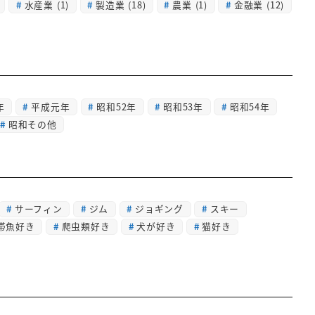
水産業
(1)
製造業
(18)
農業
(1)
金融業
(12)
年
平成元年
昭和52年
昭和53年
昭和54年
昭和その他
サーフィン
ジム
ジョギング
スキー
帯魚好き
爬虫類好き
犬が好き
猫好き