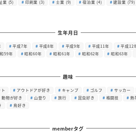
祉業
(5)
印刷業
(3)
士業
(9)
宿泊業
(4)
建設業
(79)
生年月日
年
平成7年
平成8年
平成9年
平成11年
平成12
和59年
昭和60年
昭和61年
昭和62年
昭和63年
趣味
ット
アウトドアが好き
キャンプ
ゴルフ
サッカー
動物が好き
山登り
旅行
昆虫好き
格闘技
熱
き
鳥好き
memberタグ