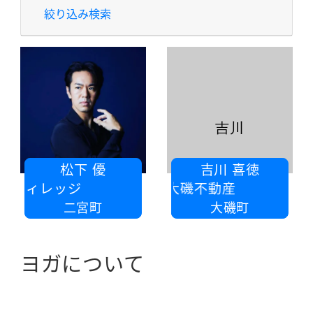
絞り込み検索
吉川
松下 優
吉川 喜徳
湘ヴィレッジ
有限会社大磯不動産
二宮町
大磯町
ヨガについて