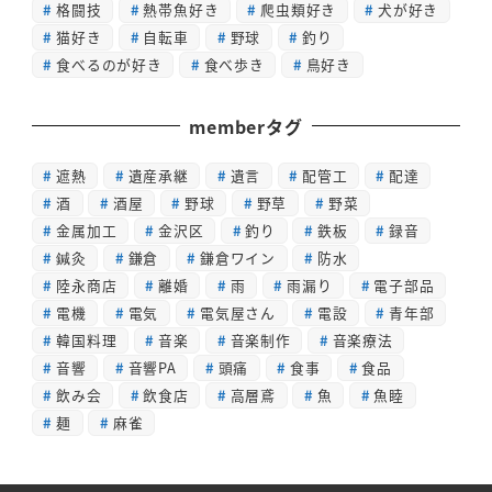
格闘技
熱帯魚好き
爬虫類好き
犬が好き
猫好き
自転車
野球
釣り
食べるのが好き
食べ歩き
鳥好き
memberタグ
遮熱
遺産承継
遺言
配管工
配達
酒
酒屋
野球
野草
野菜
金属加工
金沢区
釣り
鉄板
録音
鍼灸
鎌倉
鎌倉ワイン
防水
陸永商店
離婚
雨
雨漏り
電子部品
電機
電気
電気屋さん
電設
青年部
韓国料理
音楽
音楽制作
音楽療法
音響
音響PA
頭痛
食事
食品
飲み会
飲食店
高層鳶
魚
魚睦
麺
麻雀