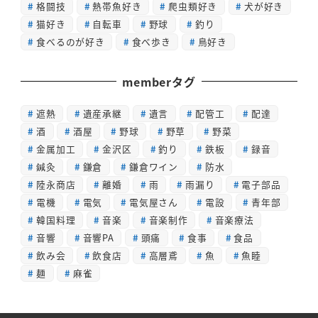
格闘技
熱帯魚好き
爬虫類好き
犬が好き
猫好き
自転車
野球
釣り
食べるのが好き
食べ歩き
鳥好き
memberタグ
遮熱
遺産承継
遺言
配管工
配達
酒
酒屋
野球
野草
野菜
金属加工
金沢区
釣り
鉄板
録音
鍼灸
鎌倉
鎌倉ワイン
防水
陸永商店
離婚
雨
雨漏り
電子部品
電機
電気
電気屋さん
電設
青年部
韓国料理
音楽
音楽制作
音楽療法
音響
音響PA
頭痛
食事
食品
飲み会
飲食店
高層鳶
魚
魚睦
麺
麻雀