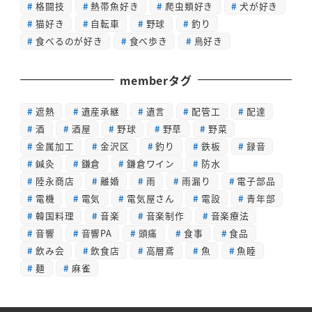
格闘技
熱帯魚好き
爬虫類好き
犬が好き
猫好き
自転車
野球
釣り
食べるのが好き
食べ歩き
鳥好き
memberタグ
遮熱
遺産承継
遺言
配管工
配達
酒
酒屋
野球
野草
野菜
金属加工
金沢区
釣り
鉄板
録音
鍼灸
鎌倉
鎌倉ワイン
防水
陸永商店
離婚
雨
雨漏り
電子部品
電機
電気
電気屋さん
電設
青年部
韓国料理
音楽
音楽制作
音楽療法
音響
音響PA
頭痛
食事
食品
飲み会
飲食店
高層鳶
魚
魚睦
麺
麻雀