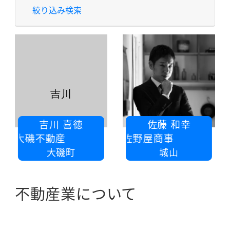
絞り込み検索
吉川
吉川 喜徳
佐藤 和幸
社大磯不動産
有限会社佐野屋商事
大磯町
城山
不動産業について