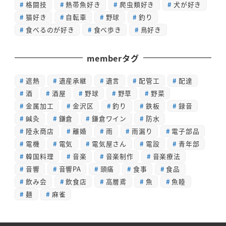
格闘技
熱帯魚好き
爬虫類好き
犬が好き
猫好き
自転車
野球
釣り
食べるのが好き
食べ歩き
鳥好き
memberタグ
遮熱
遺産承継
遺言
配管工
配達
酒
酒屋
野球
野草
野菜
金属加工
金沢区
釣り
鉄板
録音
鍼灸
鎌倉
鎌倉ワイン
防水
陸永商店
離婚
雨
雨漏り
電子部品
電機
電気
電気屋さん
電設
青年部
韓国料理
音楽
音楽制作
音楽療法
音響
音響PA
頭痛
食事
食品
飲み会
飲食店
高層鳶
魚
魚睦
麺
麻雀