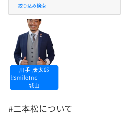
絞り込み検索
川手 康太郎
社SmileInc
城山
#二本松について