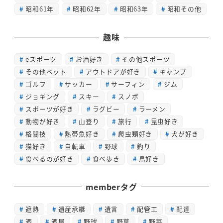
昭和61年
昭和62年
昭和63年
昭和その他
趣味
eスポーツ
お酒好き
その他スポーツ
その他ペット
アウトドアが好き
キャンプ
ゴルフ
サッカー
サーフィン
ジム
ジョギング
スキー
スノボ
スポーツが好き
ラグビー
ラーメン
動物が好き
山登り
旅行
昆虫好き
格闘技
熱帯魚好き
爬虫類好き
犬が好き
猫好き
自転車
野球
釣り
食べるのが好き
食べ歩き
鳥好き
memberタグ
遮熱
遺産承継
遺言
配管工
配達
酒
酒屋
野球
野草
野菜