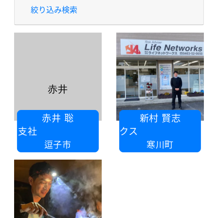
絞り込み検索
赤井
赤井 聡
新村 賢志
賀支社
株式会社ライフネットワークス
逗子市
寒川町