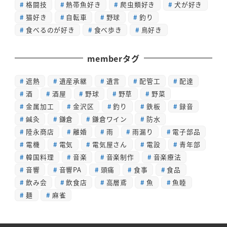
格闘技
熱帯魚好き
爬虫類好き
犬が好き
猫好き
自転車
野球
釣り
食べるのが好き
食べ歩き
鳥好き
memberタグ
遮熱
遺産承継
遺言
配管工
配達
酒
酒屋
野球
野草
野菜
金属加工
金沢区
釣り
鉄板
録音
鍼灸
鎌倉
鎌倉ワイン
防水
陸永商店
離婚
雨
雨漏り
電子部品
電機
電気
電気屋さん
電設
青年部
韓国料理
音楽
音楽制作
音楽療法
音響
音響PA
頭痛
食事
食品
飲み会
飲食店
高層鳶
魚
魚睦
麺
麻雀