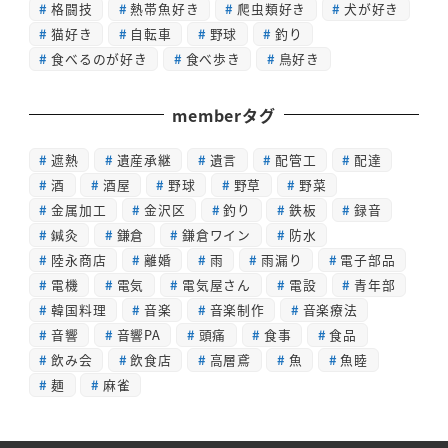
格闘技
熱帯魚好き
爬虫類好き
犬が好き
猫好き
自転車
野球
釣り
食べるのが好き
食べ歩き
鳥好き
memberタグ
遮熱
遺産承継
遺言
配管工
配達
酒
酒屋
野球
野草
野菜
金属加工
金沢区
釣り
鉄板
録音
鍼灸
鎌倉
鎌倉ワイン
防水
陸永商店
離婚
雨
雨漏り
電子部品
電機
電気
電気屋さん
電設
青年部
韓国料理
音楽
音楽制作
音楽療法
音響
音響PA
頭痛
食事
食品
飲み会
飲食店
高層鳶
魚
魚睦
麺
麻雀