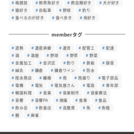
格闘技
熱帯魚好き
爬虫類好き
犬が好き
猫好き
自転車
野球
釣り
食べるのが好き
食べ歩き
鳥好き
memberタグ
遮熱
遺産承継
遺言
配管工
配達
酒
酒屋
野球
野草
野菜
金属加工
金沢区
釣り
鉄板
録音
鍼灸
鎌倉
鎌倉ワイン
防水
陸永商店
離婚
雨
雨漏り
電子部品
電機
電気
電気屋さん
電設
青年部
韓国料理
音楽
音楽制作
音楽療法
音響
音響PA
頭痛
食事
食品
飲み会
飲食店
高層鳶
魚
魚睦
麺
麻雀