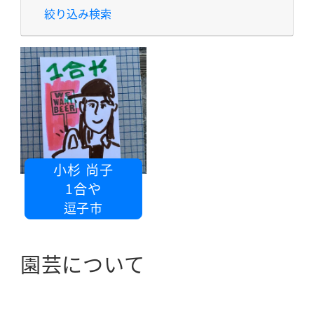
絞り込み検索
小杉 尚子
1合や
逗子市
園芸について