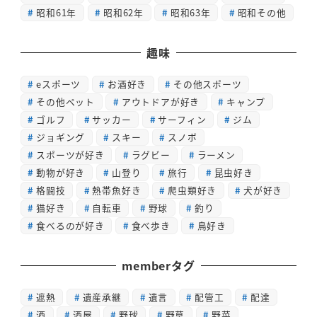
昭和61年
昭和62年
昭和63年
昭和その他
趣味
eスポーツ
お酒好き
その他スポーツ
その他ペット
アウトドアが好き
キャンプ
ゴルフ
サッカー
サーフィン
ジム
ジョギング
スキー
スノボ
スポーツが好き
ラグビー
ラーメン
動物が好き
山登り
旅行
昆虫好き
格闘技
熱帯魚好き
爬虫類好き
犬が好き
猫好き
自転車
野球
釣り
食べるのが好き
食べ歩き
鳥好き
memberタグ
遮熱
遺産承継
遺言
配管工
配達
酒
酒屋
野球
野草
野菜