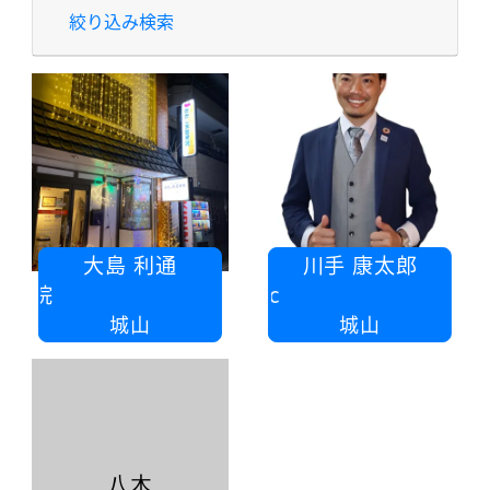
絞り込み検索
大島 利通
川手 康太郎
おおしま はりきゅう整骨院
株式
城山
城山
八木