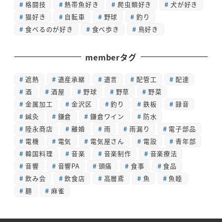
格闘技
熱帯魚好き
爬虫類好き
犬が好き
猫好き
自転車
野球
釣り
食べるのが好き
食べ歩き
鳥好き
memberタグ
遮熱
遺産承継
遺言
配管工
配達
酒
酒屋
野球
野草
野菜
金属加工
金沢区
釣り
鉄板
録音
鍼灸
鎌倉
鎌倉ワイン
防水
陸永商店
離婚
雨
雨漏り
電子部品
電機
電気
電気屋さん
電設
青年部
韓国料理
音楽
音楽制作
音楽療法
音響
音響PA
頭痛
食事
食品
飲み会
飲食店
高層鳶
魚
魚睦
麺
麻雀