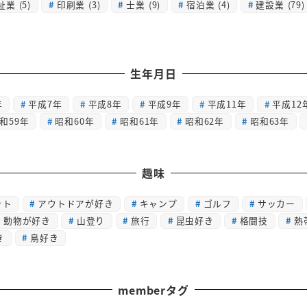
祉業
(5)
印刷業
(3)
士業
(9)
宿泊業
(4)
建設業
(79)
生年月日
年
平成7年
平成8年
平成9年
平成11年
平成12
和59年
昭和60年
昭和61年
昭和62年
昭和63年
趣味
ット
アウトドアが好き
キャンプ
ゴルフ
サッカー
動物が好き
山登り
旅行
昆虫好き
格闘技
熱
き
鳥好き
memberタグ