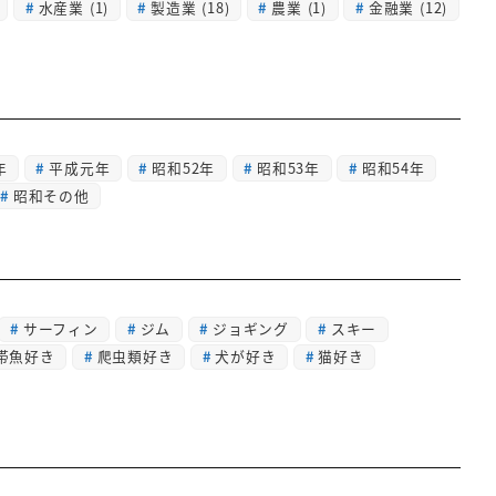
水産業
(1)
製造業
(18)
農業
(1)
金融業
(12)
年
平成元年
昭和52年
昭和53年
昭和54年
昭和その他
サーフィン
ジム
ジョギング
スキー
帯魚好き
爬虫類好き
犬が好き
猫好き