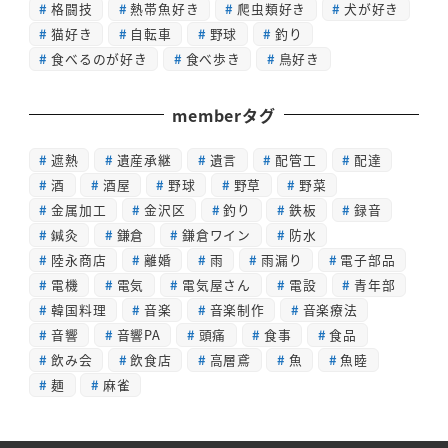
格闘技
熱帯魚好き
爬虫類好き
犬が好き
猫好き
自転車
野球
釣り
食べるのが好き
食べ歩き
鳥好き
memberタグ
遮熱
遺産承継
遺言
配管工
配達
酒
酒屋
野球
野草
野菜
金属加工
金沢区
釣り
鉄板
録音
鍼灸
鎌倉
鎌倉ワイン
防水
陸永商店
離婚
雨
雨漏り
電子部品
電機
電気
電気屋さん
電設
青年部
韓国料理
音楽
音楽制作
音楽療法
音響
音響PA
頭痛
食事
食品
飲み会
飲食店
高層鳶
魚
魚睦
麺
麻雀