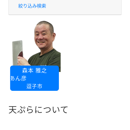
絞り込み検索
森本 雅之
 あん彦
逗子市
天ぷらについて