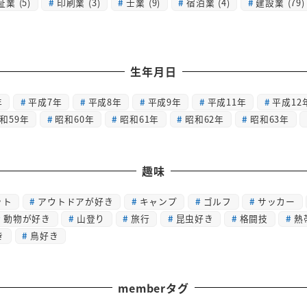
祉業
(5)
印刷業
(3)
士業
(9)
宿泊業
(4)
建設業
(79)
生年月日
年
平成7年
平成8年
平成9年
平成11年
平成12
和59年
昭和60年
昭和61年
昭和62年
昭和63年
趣味
ット
アウトドアが好き
キャンプ
ゴルフ
サッカー
動物が好き
山登り
旅行
昆虫好き
格闘技
熱
き
鳥好き
memberタグ