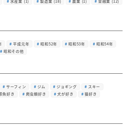
水産業
(1)
製造業
(18)
農業
(1)
金融業
(12)
年
平成元年
昭和52年
昭和53年
昭和54年
昭和その他
サーフィン
ジム
ジョギング
スキー
帯魚好き
爬虫類好き
犬が好き
猫好き