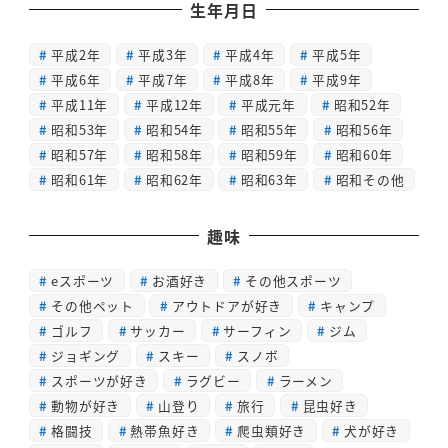
生年月日
平成2年
平成3年
平成4年
平成5年
平成6年
平成7年
平成8年
平成9年
平成11年
平成12年
平成元年
昭和52年
昭和53年
昭和54年
昭和55年
昭和56年
昭和57年
昭和58年
昭和59年
昭和60年
昭和61年
昭和62年
昭和63年
昭和その他
趣味
eスポーツ
お酒好き
その他スポーツ
その他ペット
アウトドアが好き
キャンプ
ゴルフ
サッカー
サーフィン
ジム
ジョギング
スキー
スノボ
スポーツが好き
ラグビー
ラーメン
動物が好き
山登り
旅行
昆虫好き
格闘技
熱帯魚好き
爬虫類好き
犬が好き