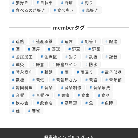
猫好き
自転車
野球
釣り
食べるのが好き
食べ歩き
鳥好き
memberタグ
遮熱
遺産承継
遺言
配管工
配達
酒
酒屋
野球
野草
野菜
金属加工
金沢区
釣り
鉄板
録音
鍼灸
鎌倉
鎌倉ワイン
防水
陸永商店
離婚
雨
雨漏り
電子部品
電機
電気
電気屋さん
電設
青年部
韓国料理
音楽
音楽制作
音楽療法
音響
音響PA
頭痛
食事
食品
飲み会
飲食店
高層鳶
魚
魚睦
麺
麻雀
県青連インパルスグラム