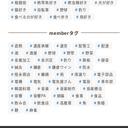
格闘技
熱帯魚好き
爬虫類好き
犬が好き
猫好き
自転車
野球
釣り
食べるのが好き
食べ歩き
鳥好き
memberタグ
遮熱
遺産承継
遺言
配管工
配達
酒
酒屋
野球
野草
野菜
金属加工
金沢区
釣り
鉄板
録音
鍼灸
鎌倉
鎌倉ワイン
防水
陸永商店
離婚
雨
雨漏り
電子部品
電機
電気
電気屋さん
電設
青年部
韓国料理
音楽
音楽制作
音楽療法
音響
音響PA
頭痛
食事
食品
飲み会
飲食店
高層鳶
魚
魚睦
麺
麻雀