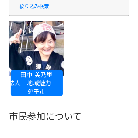
絞り込み検索
田中 美乃里
動法人 地域魅力
逗子市
市民参加について