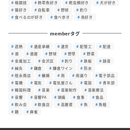
格闘技
熱帯魚好き
爬虫類好き
犬が好き
猫好き
自転車
野球
釣り
食べるのが好き
食べ歩き
鳥好き
memberタグ
遮熱
遺産承継
遺言
配管工
配達
酒
酒屋
野球
野草
野菜
金属加工
金沢区
釣り
鉄板
録音
鍼灸
鎌倉
鎌倉ワイン
防水
陸永商店
離婚
雨
雨漏り
電子部品
電機
電気
電気屋さん
電設
青年部
韓国料理
音楽
音楽制作
音楽療法
音響
音響PA
頭痛
食事
食品
飲み会
飲食店
高層鳶
魚
魚睦
麺
麻雀