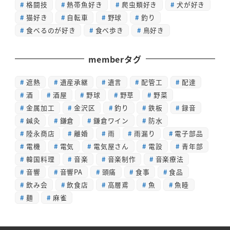
格闘技
熱帯魚好き
爬虫類好き
犬が好き
猫好き
自転車
野球
釣り
食べるのが好き
食べ歩き
鳥好き
memberタグ
遮熱
遺産承継
遺言
配管工
配達
酒
酒屋
野球
野草
野菜
金属加工
金沢区
釣り
鉄板
録音
鍼灸
鎌倉
鎌倉ワイン
防水
陸永商店
離婚
雨
雨漏り
電子部品
電機
電気
電気屋さん
電設
青年部
韓国料理
音楽
音楽制作
音楽療法
音響
音響PA
頭痛
食事
食品
飲み会
飲食店
高層鳶
魚
魚睦
麺
麻雀