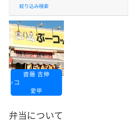
絞り込み検索
齋藤 吉伸
コッコ
愛甲
弁当について