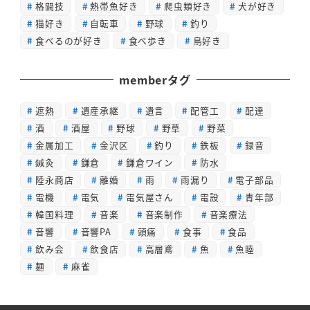
格闘技
熱帯魚好き
爬虫類好き
犬が好き
猫好き
自転車
野球
釣り
食べるのが好き
食べ歩き
鳥好き
memberタグ
遮熱
遺産承継
遺言
配管工
配達
酒
酒屋
野球
野草
野菜
金属加工
金沢区
釣り
鉄板
録音
鍼灸
鎌倉
鎌倉ワイン
防水
陸永商店
離婚
雨
雨漏り
電子部品
電機
電気
電気屋さん
電設
青年部
韓国料理
音楽
音楽制作
音楽療法
音響
音響PA
頭痛
食事
食品
飲み会
飲食店
高層鳶
魚
魚睦
麺
麻雀