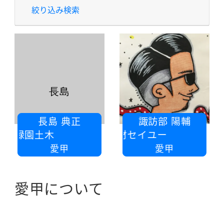
絞り込み検索
長島
長島 典正
諏訪部 陽輔
長島緑園土木
アルミ建材セイユー
愛甲
愛甲
愛甲について