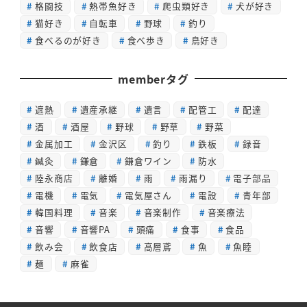
格闘技
熱帯魚好き
爬虫類好き
犬が好き
猫好き
自転車
野球
釣り
食べるのが好き
食べ歩き
鳥好き
memberタグ
遮熱
遺産承継
遺言
配管工
配達
酒
酒屋
野球
野草
野菜
金属加工
金沢区
釣り
鉄板
録音
鍼灸
鎌倉
鎌倉ワイン
防水
陸永商店
離婚
雨
雨漏り
電子部品
電機
電気
電気屋さん
電設
青年部
韓国料理
音楽
音楽制作
音楽療法
音響
音響PA
頭痛
食事
食品
飲み会
飲食店
高層鳶
魚
魚睦
麺
麻雀