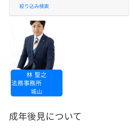
絞り込み検索
林 聖之
士林法務事務所
城山
成年後見について