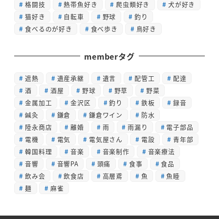
格闘技
熱帯魚好き
爬虫類好き
犬が好き
猫好き
自転車
野球
釣り
食べるのが好き
食べ歩き
鳥好き
memberタグ
遮熱
遺産承継
遺言
配管工
配達
酒
酒屋
野球
野草
野菜
金属加工
金沢区
釣り
鉄板
録音
鍼灸
鎌倉
鎌倉ワイン
防水
陸永商店
離婚
雨
雨漏り
電子部品
電機
電気
電気屋さん
電設
青年部
韓国料理
音楽
音楽制作
音楽療法
音響
音響PA
頭痛
食事
食品
飲み会
飲食店
高層鳶
魚
魚睦
麺
麻雀