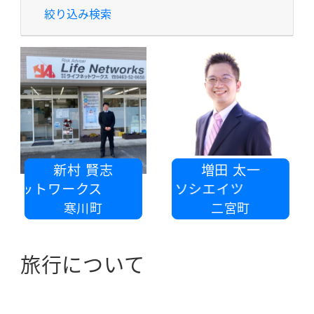
絞り込み検索
新村 賢志
増田 太一
ネットワークス
税理士法人SKアソシエイツ
寒川町
二宮町
旅行について