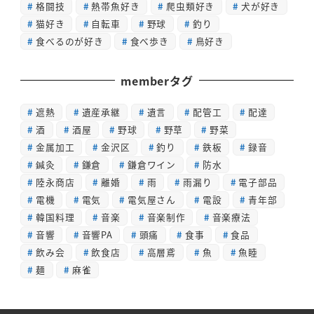
格闘技
熱帯魚好き
爬虫類好き
犬が好き
猫好き
自転車
野球
釣り
食べるのが好き
食べ歩き
鳥好き
memberタグ
遮熱
遺産承継
遺言
配管工
配達
酒
酒屋
野球
野草
野菜
金属加工
金沢区
釣り
鉄板
録音
鍼灸
鎌倉
鎌倉ワイン
防水
陸永商店
離婚
雨
雨漏り
電子部品
電機
電気
電気屋さん
電設
青年部
韓国料理
音楽
音楽制作
音楽療法
音響
音響PA
頭痛
食事
食品
飲み会
飲食店
高層鳶
魚
魚睦
麺
麻雀