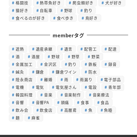
格闘技
熱帯魚好き
爬虫類好き
犬が好き
猫好き
自転車
野球
釣り
食べるのが好き
食べ歩き
鳥好き
memberタグ
遮熱
遺産承継
遺言
配管工
配達
酒
酒屋
野球
野草
野菜
金属加工
金沢区
釣り
鉄板
録音
鍼灸
鎌倉
鎌倉ワイン
防水
陸永商店
離婚
雨
雨漏り
電子部品
電機
電気
電気屋さん
電設
青年部
韓国料理
音楽
音楽制作
音楽療法
音響
音響PA
頭痛
食事
食品
飲み会
飲食店
高層鳶
魚
魚睦
麺
麻雀