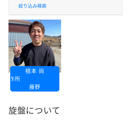
絞り込み検索
根本 尚
製作所
藤野
旋盤について