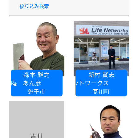
絞り込み検索
森本 雅之
新村 賢志
水庵 あん彦
株式会社ライフネットワークス
逗子市
寒川町
吉川