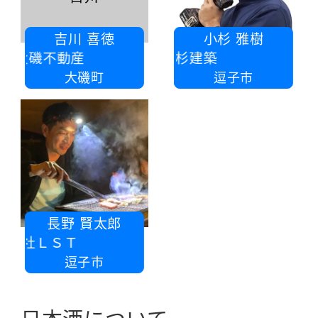
吉川 喜徳
小杉 雅樹
社大磯不動産
小杉建築
大磯町
逗子市
長野 賢太郎
会社ＬＳＴ
逗子市