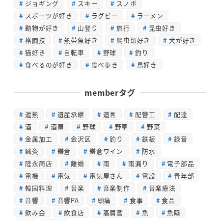
ジョギング
スキー
スノボ
スポーツが好き
ラグビー
ラーメン
動物が好き
山登り
旅行
昆虫好き
格闘技
熱帯魚好き
爬虫類好き
犬が好き
猫好き
自転車
野球
釣り
食べるのが好き
食べ歩き
鳥好き
memberタグ
遮熱
遺産承継
遺言
配管工
配達
酒
酒屋
野球
野草
野菜
金属加工
金沢区
釣り
鉄板
録音
鍼灸
鎌倉
鎌倉ワイン
防水
陸永商店
離婚
雨
雨漏り
電子部品
電機
電気
電気屋さん
電設
青年部
韓国料理
音楽
音楽制作
音楽療法
音響
音響PA
頭痛
食事
食品
飲み会
飲食店
高層鳶
魚
魚睦