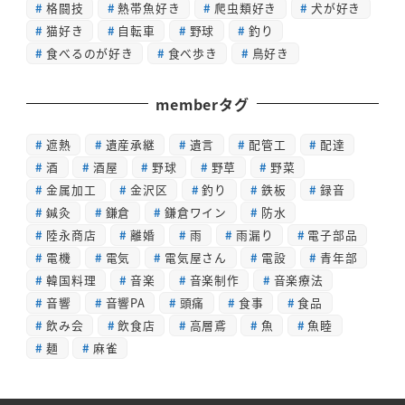
格闘技
熱帯魚好き
爬虫類好き
犬が好き
猫好き
自転車
野球
釣り
食べるのが好き
食べ歩き
鳥好き
memberタグ
遮熱
遺産承継
遺言
配管工
配達
酒
酒屋
野球
野草
野菜
金属加工
金沢区
釣り
鉄板
録音
鍼灸
鎌倉
鎌倉ワイン
防水
陸永商店
離婚
雨
雨漏り
電子部品
電機
電気
電気屋さん
電設
青年部
韓国料理
音楽
音楽制作
音楽療法
音響
音響PA
頭痛
食事
食品
飲み会
飲食店
高層鳶
魚
魚睦
麺
麻雀