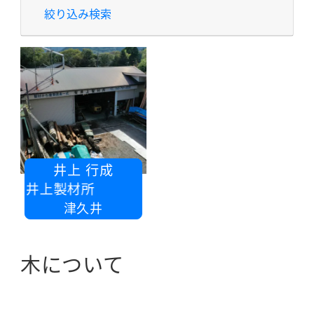
絞り込み検索
井上 行成
社 井上製材所
津久井
木について